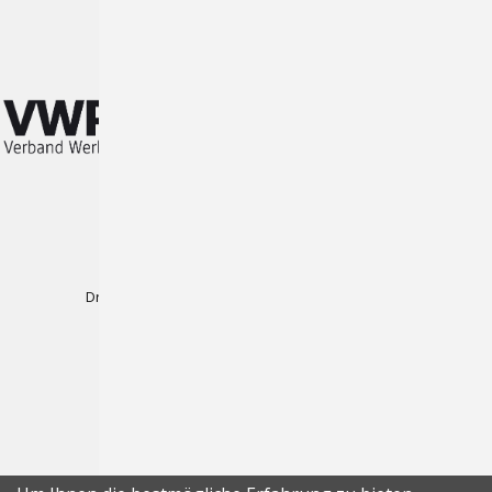
Wir sind Partner des:
Produkte
Plotterfolien
Druck-Folien für Wasserbasierenden Inkjetdruck
Druck-Folien für Solvent, UV und Latexdruck
Magnet-Folien
Laminate & Aufzieh-Folien
Platten
Displays & Präsentationssysteme