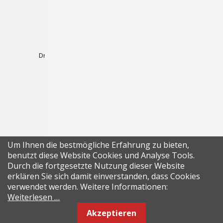
Produkte
Plotterfolien
Druck-Folien für Wasserbasierenden Inkjetdruck
Druck-Folien für Solvent, UV und Latexdruck
Magnet-Folien
Laminate & Aufzieh-Folien
Platten
Displays & Präsentationssysteme
Um Ihnen die bestmögliche Erfahrung zu bieten,
Zubehör
benutzt diese Website Cookies und Analyse Tools.
Durch die fortgesetzte Nutzung dieser Website
erklären Sie sich damit einverstanden, dass Cookies
verwendet werden. Weitere Informationen:
© 2020 by
Frischknecht AG
| Developed by CompuTech
Weiterlesen …
Akzeptieren