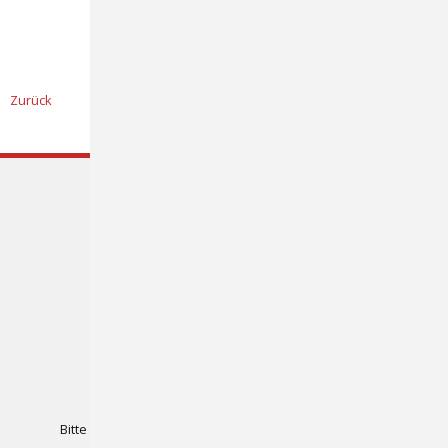
Zurück
Frischknecht AG
Rütistrasse 14
8952 Schlieren
Tel. 044 731 93 93
info@frischknecht.swiss
Für unsere Lieferanten:
Bitte Rechnung an
invoice@frischknecht.swiss
senden