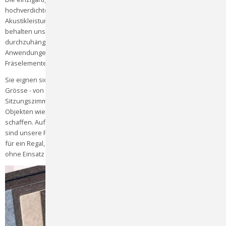
hochverdichtete Fasern erreicht, die eine ausgezeichnete
Akustikleistung gewährleisten. Selbst nach langer Nutzungsdauer
behalten unsere Platten ihre Form und strukturelle Integrität bei, ohne
durchzuhängen. Dies macht sie ideal für eine Vielzahl von
Anwendungen, von Deckensegeln bis hin zu gestalterischen
Fräselementen.
Sie eignen sich perfekt für Privathaushalte, Unternehmen jeder
Grösse - von Produktionshallen über Büros bis hin zu
Sitzungszimmern - Wandbilder, Möbel und Verkleidungen von
Objekten wie Mobiliar, um eine optimale akustische Umgebung zu
schaffen. Aufgrund ihrer herausragenden Eigenstabilität und Qualität
sind unsere Platten ideal für den Möbelbau geeignet, beispielsweise
für ein Regal, das ausschliesslich aus Akustikplatten gefertigt wird,
ohne Einsatz von Holz oder Kunststoff.