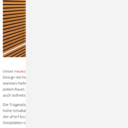
Unser
neuestes Produkt, LinePerf,
vereint modernes, minimalistisches
Design mit herausragender Akustikleistung. Die klaren Linien und
warmen Farbtöne schaffen eine ruhige und gelassene Atmosphäre in
jedem Raum. Dabei überzeugt LinePerf nicht nur akustisch, sondern
auch ästhetisch und trägt zu einem angenehmen Raumklima bei.
Die Trägerplatte aus europäischen Polyesterfasern ermöglicht eine
hohe Schallabsorption, ohne auf Mineralwolle zurückzugreifen. Dank
der aPerf board Technologie und der einfachen Verarbeitung wie bei
Holzplatten ist LinePerf vielseitig einsetzbar und leicht zu installieren.