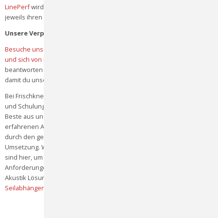
LinePerf
wird in drei verschiedenen Ausführungen geliefert, die
jeweils ihren eigenen Designcharakter haben.
Unsere Verpflichtung zu Qualität und Innovation
Besuche unseren Shop, um mehr über unsere Produkte zu erfahren
und sich von ihrer Qualität und Vielseitigkeit zu überzeugen.
Gerne
beantworten wir deine Fragen persönlich und senden dir Muster zu,
damit du unsere Produkte selbst erleben kannst
Bei Frischknecht AG bieten wir auch umfassende Projektbegleitung
und Schulungen an, um sicherzustellen, dass unsere Kunden das
Beste aus unseren Akustiklösungen herausholen können. Unsere
erfahrenen Akustiker und Hersteller stehen dir zur Seite, um dich
durch den gesamten Prozess zu führen, von der Planung bis zur
Umsetzung. Wir verstehen, dass jedes Projekt einzigartig ist, und wir
sind hier, um massgeschneiderte Lösungen anzubieten, die deinen
Anforderungen entsprechen. Besuche auch unsere Aufhänger für
Akustik Lösungen:
D17 fisso ghost
,
D18 Holzfalzleiste
und
D19
Seilabhänger.