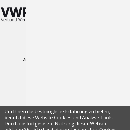
Produkte
Plotterfolien
Druck-Folien für Wasserbasierenden Inkjetdruck
Druck-Folien für Solvent, UV und Latexdruck
Magnet-Folien
Laminate & Aufzieh-Folien
Platten
Displays & Präsentationssysteme
Um Ihnen die bestmögliche Erfahrung zu bieten,
Zubehör
benutzt diese Website Cookies und Analyse Tools.
Durch die fortgesetzte Nutzung dieser Website
erklären Sie sich damit einverstanden, dass Cookies