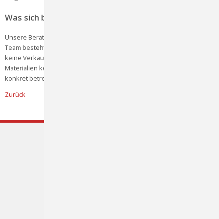
Was sich bei uns nicht ändert
Unsere Beratung, unsere Lieferfähigkeit, unsere Reaktionszeit. Unser
Team besteht aus ausgebildeten Werbetechnikern und Gestaltern –
keine Verkäufer, die Kataloge weitergeben, sondern Fachleute, die die
Materialien kennen. Wenn du Fragen hast, welche Produkte dich
konkret betreffen oder ob es sinnvolle Alternativen gibt – ruf uns an.
Zurück
Frischknecht AG
Rütistrasse 14
8952 Schlieren
Tel. 044 731 93 93
info@frischknecht.swiss