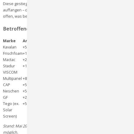
Diese gestiegenen Einkaufspreise können wir nicht vollständig
auffangen – deshalb passen auch wir unsere Preise an. Wir sagen dir
offen, was betroffen ist – damit du planen kannst.
Betroffene Marken und Produkte
Marke
Anpassung
Kavalan
+5%
Frischfoam
+15%
Mactac
+2–5%
Stadur
+10%
VISCOM
Multipanel
+8%
CAP
+5%
Neschen
+5%
GF
+2–5%
Tego (ex.
+5%
Solar
Screen)
Stand: Mai 2026. Die Marktlage bleibt volatil – weitere Anpassungen sind
möglich.