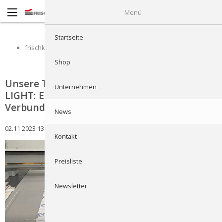
Menü
Startseite
frischknecht.swiss
News
Newsreader
Shop
Unsere Tiefpreisgarantie für Frischbond
Unternehmen
LIGHT: Entdecke die besten Preise für Alu-
Verbundplatten
News
02.11.2023 13:51
von Roberto Carriero
Kontakt
Preisliste
Newsletter