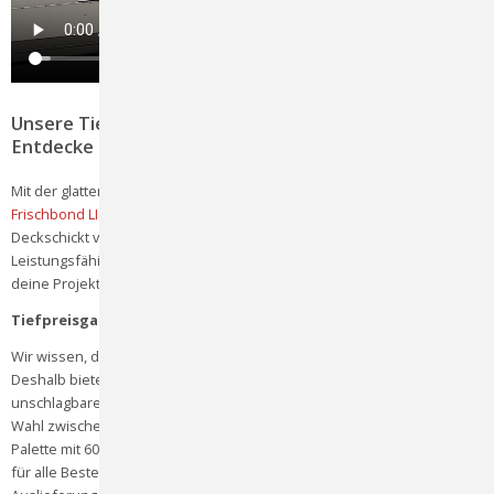
Unsere Tiefpreisgarantie für Frischbond LIGHT:
Entdecke die besten Preise für Alu-Verbundplatten
Mit der glatten Oberfläche in matt Signal Weiss (RAL 9003) bietet
Frischbond LIGHT
im Format 150x305cm, einer Dicke von 3mm und einer
Deckschickt von 0,2mm hochwertiges Aluminium mit besserer
Leistungsfähigkeit und hoher Festigkeit. Dieses Produkt ist perfekt für
deine Projekte, sei es für den Innen- oder Aussenbereich.
Tiefpreisgarantie: Ein unschlagbares Angebot
Wir wissen, dass Qualität und Preis gleichermassen wichtig sind.
Deshalb bieten wir dir unsere
Frischbond LIGHT
Platte zu einem
unschlagbaren Preis von 16 Franken pro Quadratmeter an. Du hast die
Wahl zwischen einem Paket mit 15 Platten für CHF 1097.- oder als
Palette mit 60 Platten zu CHF 4388.- zu erwerben. Dieses Angebot gilt
für alle Bestellungen, die noch in diesem Jahr eingehen, die