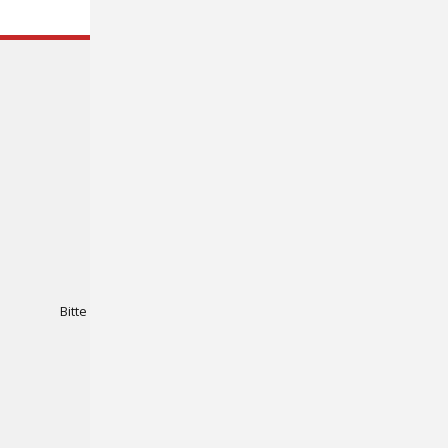
Frischknecht AG
Rütistrasse 14
8952 Schlieren
Tel. 044 731 93 93
info@frischknecht.swiss
Für unsere Lieferanten:
Bitte Rechnung an
invoice@frischknecht.swiss
senden