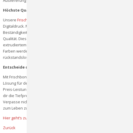
Auslieferung kann auch im Jahr 2024 erfolgen.
Höchste Qualität, die sich auszahlt
Unsere
Frischbond LIGHT
Platte ist die perfekte Wahl für den
Digitaldruck. Mit matten Oberflächen auf beiden Seiten, UV-
Beständigkeit und leicht ablösbarem Schutzfilm bietet sie höchste
Qualität. Diese Aluminiumverbundplatte mit hochwertigem,
extrudiertem Polyethylenkern kommt mit 2 Jahren Garantie. Deine
Farben werden brillant wiedergegeben, und die Schutzfolie lässt sich
rückstandslos entfernen.
Entscheide dich für Frischbond LIGHT
Mit Frischbond LIGHT entscheidest du dich für eine herausragende
Lösung für den Digitaldruck, die sowohl in puncto Qualität, als auch
Preis-Leistungs-Verhältnis überzeugt. Bestelle noch heute und sichere
dir die Tiefpreisgarantie für unsere Frischbond LIGHT Platten.
Verpasse nicht die Gelegenheit, deine Projekte in höchster Qualität
zum Leben zu erwecken.
Hier geht’s zum Shop.
Zurück