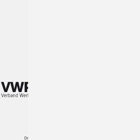
Lieferbedingungen
AGB
Impressum
Datenschutz
MwSt. Nr.
Wir sind Partner des:
Produkte
Plotterfolien
Druck-Folien für Wasserbasierenden Inkjetdruck